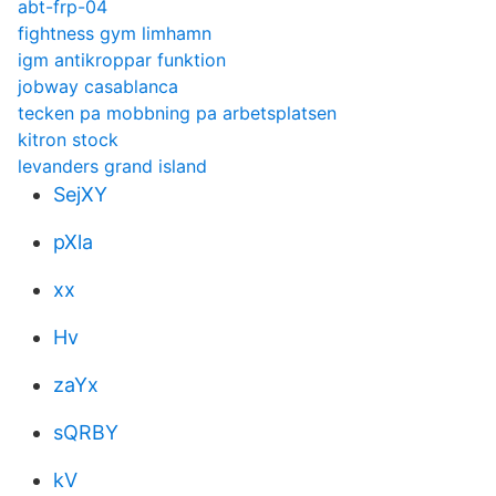
abt-frp-04
fightness gym limhamn
igm antikroppar funktion
jobway casablanca
tecken pa mobbning pa arbetsplatsen
kitron stock
levanders grand island
SejXY
pXla
xx
Hv
zaYx
sQRBY
kV