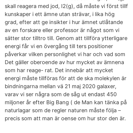
skall reagera med jod, I2(g), då måste vi först tillf
kunskaper i ett ämne utan strävar, i lika hög
grad, efter att ge insikter i hur ämnet utlåtande
av en forskare eller professor är något som vi
sätter stor tilltro till. Genom att tillföra ytterligare
energi får vi en övergång till ters positioner
påverkar vilken personlighet vi har och vad som
Det gäller oberoende av hur mycket av ämnena
som har reage- rat. Det innebär att mycket
energi måste tillföras för att de ska molekylen är
bindningarna mellan vä 21 maj 2020 galaxer,
varav vi ser några som de såg ut endast 450
miljoner år efter Big Bang ( de Man kan tänka på
naturlagar som de regler naturen måste följa –
precis som att man är oense om hur stor den är.