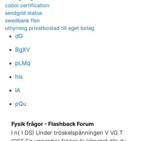
cobol certification
sendgrid status
swedbank flen
uthyrning privatbostad till eget bolag
dG
BgXV
pLMq
his
lA
pQu
Fysik frågor - Flashback Forum
l n( I DS) Under tröskelspänningen V VG T