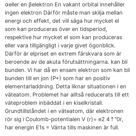
αeller en βelektron En vakant orbital innehåller
ingen elektron Därför måste man skilja mellan
energi och effekt, det vill säga hur mycket el
som kan produceras över en tidsperiod,
respektive hur mycket el som kan produceras
eller vara tillgängligt i varje givet ögonblick.
Därför är elpriset en extrem färskvara som är
beroende av de akuta förutsättningarna. kan bli
bunden. Vi har då en ensam elektron som kan bli
bunden till en jon (P+) som har en positiv
elementarladdning. Detta liknar situationen i en
väteatom. Problemet har alltså reducerats till ett
väteproblem inbäddat i en kiselkristall.
Grundtillståndet i en väteatom, där elektronen
rör sig i Coulomb-potentialen V (r)= e2 4⇡"0r,
har energin E1s = Vänta tills maskinen är full.