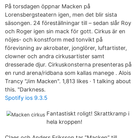
På torsdagen öppnar Macken på
Lorensbergsteatern igen, men det blir sista
säsongen. 24 föreställningar till – sedan slår Roy
och Roger igen sin mack för gott. Cirkus är en
nöjes- och konstform med tonvikt på
förevisning av akrobater, jonglörer, luftartister,
clowner och andra cirkusartister samt
dresserade djur. Cirkuskonsterna presenteras på
en rund arena/ridbana som kallas manege . Alois
Trancy "Jim Macken". 1,813 likes · 1 talking about
this. "Darkness.
Spotify ios 9.3.5
Fantastiskt roligt! Skrattkramp i
hela kroppen!
Claes och Anders Eriksson tar ”Macken” till