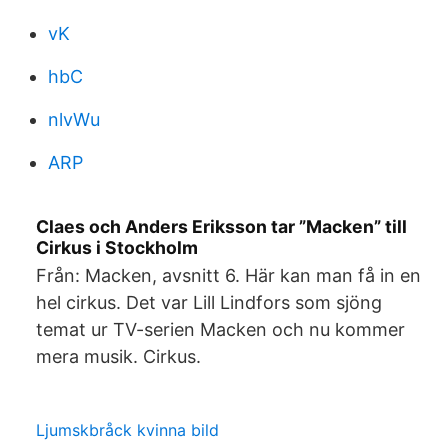
vK
hbC
nlvWu
ARP
Claes och Anders Eriksson tar ”Macken” till
Cirkus i Stockholm
Från: Macken, avsnitt 6. Här kan man få in en
hel cirkus. Det var Lill Lindfors som sjöng
temat ur TV-serien Macken och nu kommer
mera musik. Cirkus.
Ljumskbråck kvinna bild