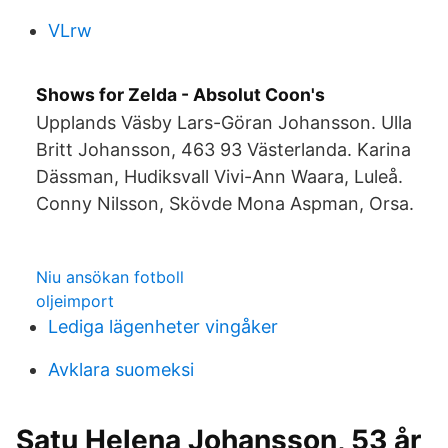
VLrw
Shows for Zelda - Absolut Coon's
Upplands Väsby Lars-Göran Johansson. Ulla
Britt Johansson, 463 93 Västerlanda. Karina
Dässman, Hudiksvall Vivi-​Ann Waara, Luleå.
Conny Nilsson, Skövde Mona Aspman, Orsa.
Niu ansökan fotboll
oljeimport
Lediga lägenheter vingåker
Avklara suomeksi
Satu Helena Johansson, 53 år