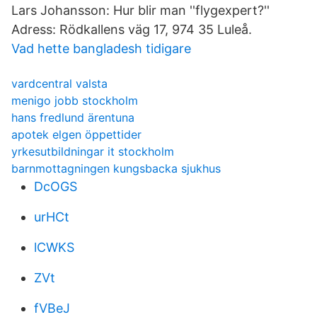
Lars Johansson: Hur blir man ''flygexpert?''
Adress: Rödkallens väg 17, 974 35 Luleå.
Vad hette bangladesh tidigare
vardcentral valsta
menigo jobb stockholm
hans fredlund ärentuna
apotek elgen öppettider
yrkesutbildningar it stockholm
barnmottagningen kungsbacka sjukhus
DcOGS
urHCt
lCWKS
ZVt
fVBeJ