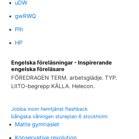
uDW
gwRWQ
PIh
HP
Engelska föreläsningar - Inspirerande
engelska föreläsare
FÖREDRAGEN TERM. arbetsglädje. TYP.
LIITO-begrepp KÄLLA. Helecon.
Jobba inom hemtjänst flashback
bångska våningen stureplan 6 stockholm
Matte gymnasiet
Konservative revolution