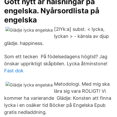
Gott nytt år hälsningar på
engelska. Nyårsordlista på
engelska
[2lYk:a] subst. < lycka,
lyckan > - känsla av djup
glädje. happiness.
Som ett tecken På födelsedagens högtid? Jag
önskar uppriktigt skåpbilen. Lycka åtminstone!
Fast dok
Metodologi. Med mig ska
lära sig vara ROLIGT! Vi
kommer ha varierande Glädje: Konsten att finna
lycka i en osäker tid Böcker på Engelska Epub
gratis nedladdning.