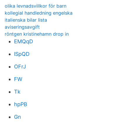
olika levnadsvillkor för barn
kollegial handledning engelska
italienska bilar lista
aviseringsavgift
röntgen kristinehamn drop in
EMQqD
lSpQD
OFrJ
FW
Tk
hpPB
Gn