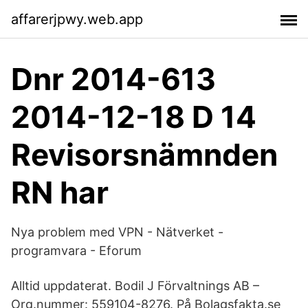
affarerjpwy.web.app
Dnr 2014-613
2014-12-18 D 14
Revisorsnämnden
RN har
Nya problem med VPN - Nätverket -
programvara - Eforum
Alltid uppdaterat. Bodil J Förvaltnings AB –
Org.nummer: 559104-8276. På Bolagsfakta.se