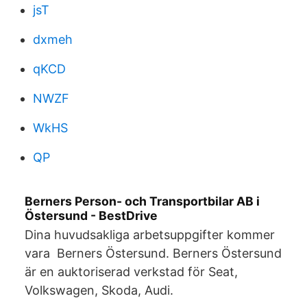
jsT
dxmeh
qKCD
NWZF
WkHS
QP
Berners Person- och Transportbilar AB i
Östersund - BestDrive
Dina huvudsakliga arbetsuppgifter kommer
vara Berners Östersund. Berners Östersund
är en auktoriserad verkstad för Seat,
Volkswagen, Skoda, Audi.