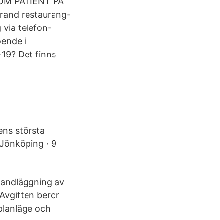
OM PATIENT PÅ
Grand restaurang-
 via telefon-
oende i
-19? Det finns
ens största
 Jönköping · 9
 handläggning av
Avgiften beror
planläge och