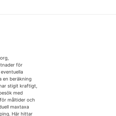
sorg,
tnader för
 eventuella
ra en beräkning
r stigit kraftigt,
a besök med
för måltider och
duell maxtaxa
ing. Här hittar