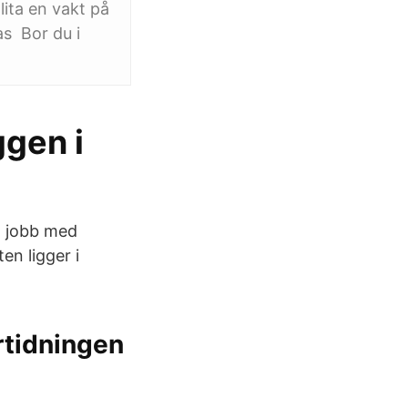
ita en vakt på
s Bor du i
gen i
tt jobb med
en ligger i
rtidningen