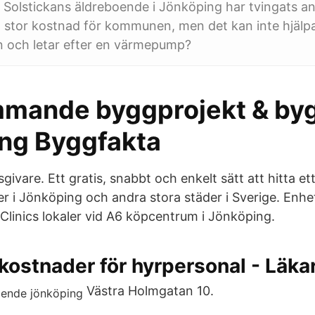
Solstickans äldreboende i Jönköping har tvingats anl
 stor kostnad för kommunen, men det kan inte hjälpa
n och letar efter en värmepump?
mmande byggprojekt & byg
ng Byggfakta
sgivare. Ett gratis, snabbt och enkelt sätt att hitta e
 i Jönköping och andra stora städer i Sverige. Enhet
rtClinics lokaler vid A6 köpcentrum i Jönköping.
ostnader för hyrpersonal - Läka
Västra Holmgatan 10.