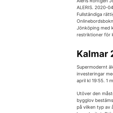
Aleris Röntgen
ALERIS. 2020-04-
Fullständiga rät
Onlinebordsboknin
Jönköping med ko
restriktioner för
Kalmar 
Supermodernt äld
investeringar me
april kl 19:55. 1 m
Utöver den måste
bygglov bestäms 
på vilken typ av