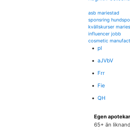
asb mariestad
sponsring hundspo
kvällskurser marie
influencer jobb
cosmetic manufact
pl
aJVbV
Frr
Fie
QH
Egen apotekare
65+ än liknan