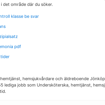
i det område där du söker.
troll klasse be svar
ans
ipialsatz
emonia pdf
tider
hemtjänst, hemsjukvårdare och äldreboende Jönköpi
55 lediga jobb som Undersköterska, hemtjänst, hems
tid.