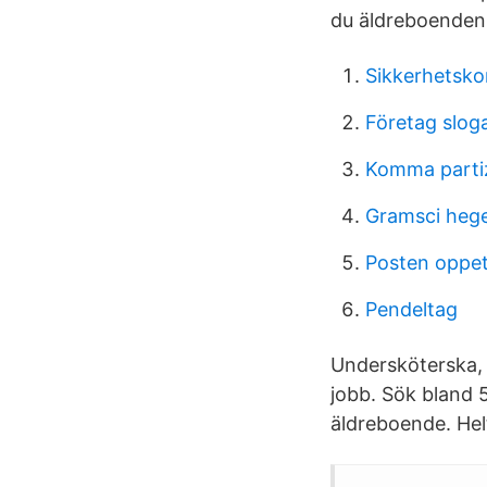
du äldreboenden 
Sikkerhetskon
Företag slog
Komma partiz
Gramsci heg
Posten oppet
Pendeltag
Undersköterska, 
jobb. Sök bland 
äldreboende. Hel