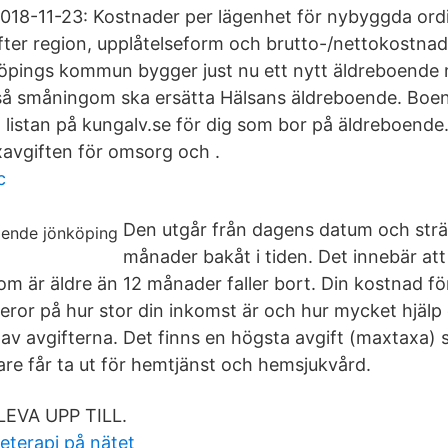
2018-11-23: Kostnader per lägenhet för nybyggda ord
fter region, upplåtelseform och brutto-/nettokostnad.
öpings kommun bygger just nu ett nytt äldreboende
å småningom ska ersätta Hälsans äldreboende. Boend
 listan på kungalv.se för dig som bor på äldreboende
avgiften för omsorg och .
c
Den utgår från dagens datum och strä
månader bakåt i tiden. Det innebär att
om är äldre än 12 månader faller bort. Din kostnad fö
ror på hur stor din inkomst är och hur mycket hjälp d
g av avgifterna. Det finns en högsta avgift (maxtax
are får ta ut för hemtjänst och hemsjukvård.
EVA UPP TILL.
eterapi på nätet