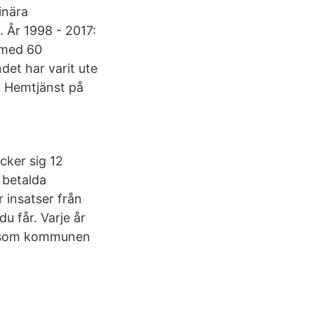
inära
 År 1998 - 2017:
 med 60
et har varit ute
. Hemtjänst på
cker sig 12
 betalda
r insatser från
u får. Varje år
a) som kommunen