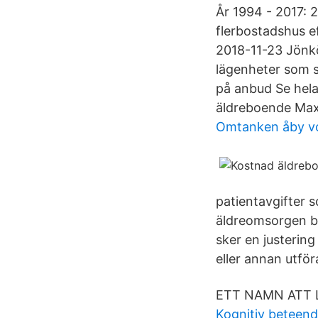
År 1994 - 2017: 
flerbostadshus e
2018-11-23 Jönk
lägenheter som s
på anbud Se hela
äldreboende Max
Omtanken åby v
patientavgifter s
äldreomsorgen be
sker en justerin
eller annan utför
ETT NAMN ATT L
Kognitiv beteend