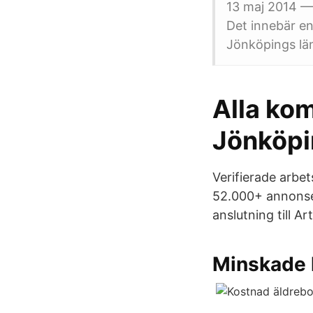
13 maj 2014 — 
Det innebär en
Jönköpings lä
Alla ko
Jönköpi
Verifierade arbet
52.000+ annonser
anslutning till A
Minskade k