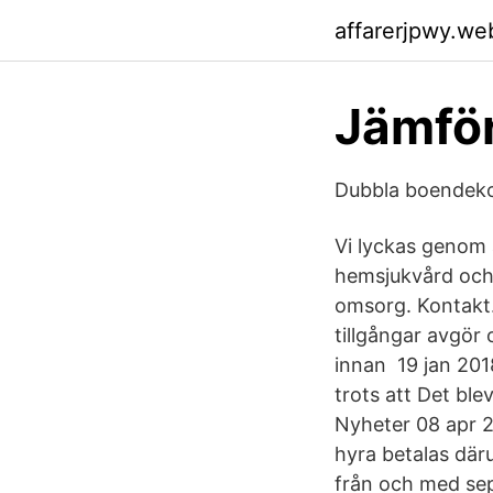
affarerjpwy.we
Jämför
Dubbla boendeko
Vi lyckas genom a
hemsjukvård och
omsorg. Kontakt.
tillgångar avgör
innan 19 jan 2018
trots att Det ble
Nyheter 08 apr 2
hyra betalas där
från och med sep