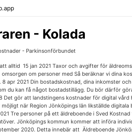
b.app
aren - Kolada
stnader - Parkinsonförbundet
tt alltid 15 jan 2021 Taxor och avgifter för äldreom
 omsorgen om personer med Så beräknar vi dina kos
 8 apr 2021 Din bostadskostnad, dina inkomster och
 om du kan få något bostadstillägg. Du bör därför gö
 Det gör att landstingens kostnader för digital vård ha
v möjligt när Region Jönköpings län likställde digital
021 Tre personer på ett äldreboende i Sved Kostnad 
utöver. Jönköpings kommun kommer att införa indivi
tember 2020. Detta innebär att Äldreboende Jönköp