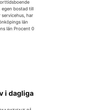
korttidsboende
egen bostad till
 servicehus, har
Jönköpings län
ens län Procent 0
 i dagliga