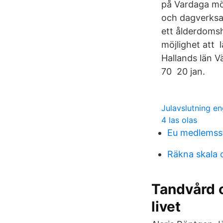
på Vardaga mö
och dagverksa
ett ålderdomsh
möjlighet att 
Hallands län V
70 20 jan.
Julavslutning e
4 las olas
Eu medlemss
Räkna skala
Tandvård 
livet