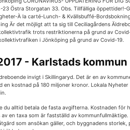
 Jönköping CORONAVIRUS- UPPDATERING FÖR DIG S
23 Östra Storgatan 33. Obs. Tillfälliga öppettider!-
tigheter-À la carté-Lunch- & Kvällsbuffé-Bordsbokning
g Är det möjligt att ta sig till Ceciliagårdens Äldreb
llektivtrafik trots restriktionerna på grund av Covid
 kollektivtrafiken i Jönköping på grund av Covid-19.
2017 - Karlstads kommun
reboende invigt i Skillingaryd. Det är en av kommun
d en kostnad på 180 miljoner kronor. Lokala Nyheter
in.
 du alltid betala de fasta avgifterna. Kostnaden för
av en taxa som är fastställd av kommunfullmäktige. 
 åtgärd som ansökan gäller, och byggnadens storlek, 