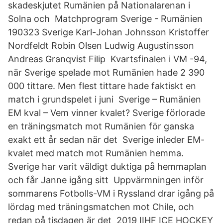
skadeskjutet Rumänien på Nationalarenan i
Solna och Matchprogram Sverige - Rumänien
190323 Sverige Karl-Johan Johnsson Kristoffer
Nordfeldt Robin Olsen Ludwig Augustinsson
Andreas Granqvist Filip Kvartsfinalen i VM -94,
när Sverige spelade mot Rumänien hade 2 390
000 tittare. Men flest tittare hade faktiskt en
match i grundspelet i juni Sverige – Rumänien
EM kval – Vem vinner kvalet? Sverige förlorade
en träningsmatch mot Rumänien för ganska
exakt ett år sedan när det Sverige inleder EM-
kvalet med match mot Rumänien hemma.
Sverige har varit väldigt duktiga på hemmaplan
och får Janne igång sitt Uppvärmningen inför
sommarens Fotbolls-VM i Ryssland drar igång på
lördag med träningsmatchen mot Chile, och
redan på tisdagen är det 2019 IIHF ICE HOCKEY