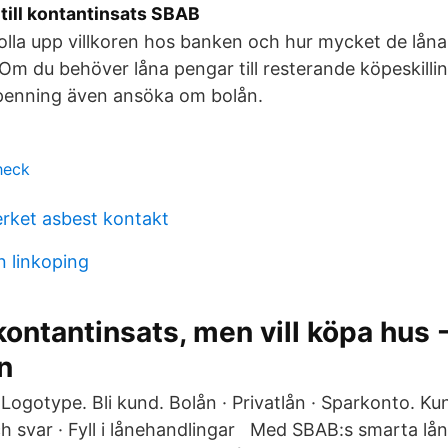
a till kontantinsats SBAB
kolla upp villkoren hos banken och hur mycket de lånar 
m du behöver låna pengar till resterande köpeskilli
enning även ansöka om bolån.
heck
erket asbest kontakt
n linkoping
kontantinsats, men vill köpa hus 
n
Logotype. Bli kund. Bolån · Privatlån · Sparkonto. Ku
ch svar · Fyll i lånehandlingar Med SBAB:s smarta lån