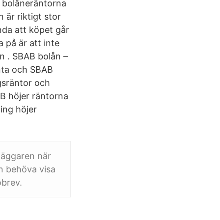
a bolåneräntorna
är riktigt stor
nda att köpet går
 på är att inte
en . SBAB bolån –
änta och SBAB
ngsräntor och
B höjer räntorna
ing höjer
läggaren när
n behöva visa
obrev.