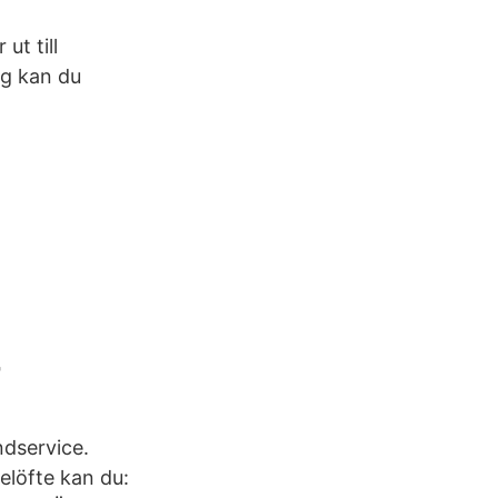
ut till
ng kan du
-
ndservice.
elöfte kan du: