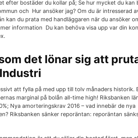
et efter bostäder du kollar på; Se hur mycket du kan
kommun och Hur ansöker jag? Om du är intresserad a
n kan du prata med handläggaren när du ansöker om 
 mer information Du kan behöva visa upp var din kon
ex.
om det lönar sig att prut
Industri
ivt att fylla på med upp till tolv månaders historik. 
kernas marginal på bolån all-time high! Riksbanken l
0%; Nya amorteringskrav 2016 – vad innebär de nya
n? Riksbanken sänker reporäntan: reporäntan sänks 