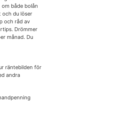
a om både bolån
t och du löser
p och råd av
artips. Drömmer
per månad. Du
ur räntebilden för
ed andra
a handpenning