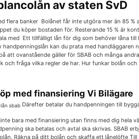
 blancolån av staten SvD
d flera banker Bolånet får inte utgöra mer än 85 %
loppet du köper bostaden för. Resterande 15 % är kon
la med Ett tillfälligt lån för dig som behöver låna ti
av handpenningslån kan du prata med handläggaren n
på att ovanstående gäller för SBAB och många andra
k och fråga vilka regler de har. Hur funkar bolån och
köp med finansiering Vi Bilägare
Därefter betalar du handpenningen till bygg
inte bara med finansiering utan finns med dig hela vä
andpenning ska betalas och avtal ska skrivas. SBAB er
lån. Räkna på ditt bolån och skaffa ett lånelöfte Till d