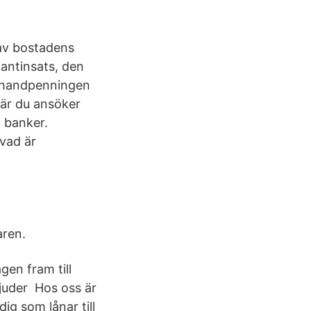
 av bostadens
tantinsats, den
ll handpenningen
är du ansöker
 banker.
 vad är
aren.
gen fram till
bjuder Hos oss är
ig som lånar till