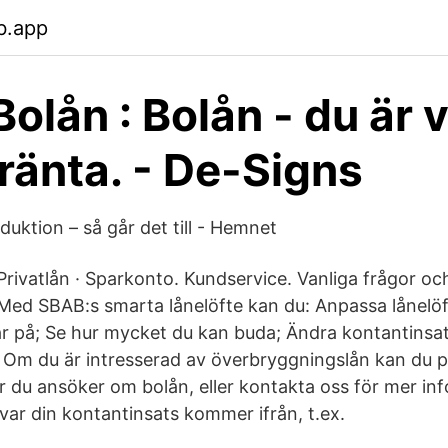
b.app
 Bolån : Bolån - du är 
 ränta. - De-Signs
oduktion – så går det till - Hemnet
 Privatlån · Sparkonto. Kundservice. Vanliga frågor och 
ed SBAB:s smarta lånelöfte kan du: Anpassa lånelöf
ar på; Se hur mycket du kan buda; Ändra kontantin
 Om du är intresserad av överbryggningslån kan du 
 du ansöker om bolån, eller kontakta oss för mer i
var din kontantinsats kommer ifrån, t.ex.