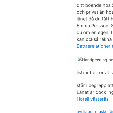
ditt boende hos
och privatlån ho
lånet då du fått
Emma Persson, S
du om en egen I
kan också räkna 
Battrerelationer 
listräntor för at
står i begrepp a
Lånet är dock ing
Hotell västerås
avdraget muskelfä