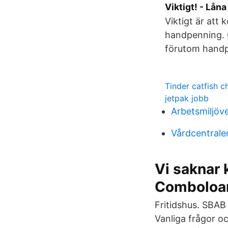
Viktigt! - Lån
Viktigt är att 
handpenning. O
förutom handp
Tinder catfish c
jetpak jobb
Arbetsmiljöv
Vårdcentrale
Vi saknar 
Comboloa
Fritidshus. SBAB 
Vanliga frågor o