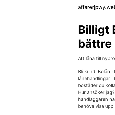
affarerjpwy.we
Billigt
bättre
Att låna till nypr
Bli kund. Bolån ·
lånehandlingar M
bostäder du koll
Hur ansöker jag?
handläggaren när
behöva visa upp 