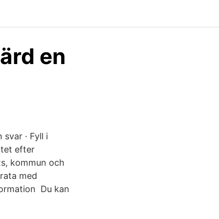
värd en
svar · Fyll i
tet efter
sats, kommun och
prata med
nformation Du kan