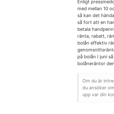
Enligt pressmedd
med mellan 10 oc
så kan det hända
så fort att en ha
betala handpenni
ränta, rabatt, rä
bolån effektiv rä
genomsnittsränto
på bolån I juni 
bolåneräntor de
Om du är intr
du ansöker om 
upp var din ko