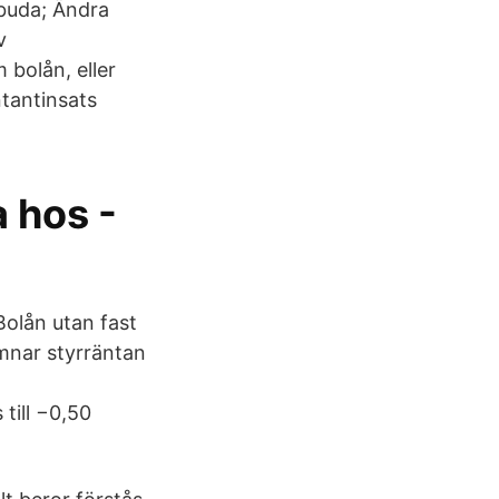
 buda; Ändra
v
bolån, eller
tantinsats
a hos -
Bolån utan fast
ämnar styrräntan
till −0,50