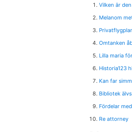
Vilken är den 
Melanom met
Privatflygpla
Omtanken åb
Lilla maria f
Historia123 h
Kan far sim
Bibliotek älv
Fördelar med
Re attorney