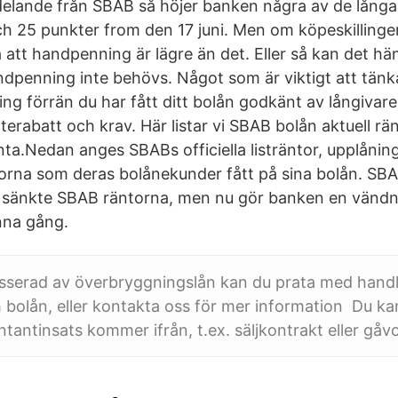
elande från SBAB så höjer banken några av de lång
h 25 punkter from den 17 juni. Men om köpeskillingen 
 att handpenning är lägre än det. Eller så kan det hä
ndpenning inte behövs. Något som är viktigt att tänka
ng förrän du har fått ditt bolån godkänt av långivar
nterabatt och krav. Här listar vi SBAB bolån aktuell r
nta.Nedan anges SBABs officiella listräntor, upplåni
rna som deras bolånekunder fått på sina bolån. SBA
så sänkte SBAB räntorna, men nu gör banken en vändn
nna gång.
esserad av överbryggningslån kan du prata med hand
bolån, eller kontakta oss för mer information Du ka
ntantinsats kommer ifrån, t.ex. säljkontrakt eller gåv