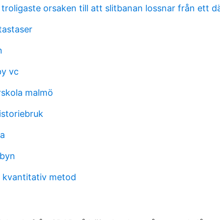
troligaste orsaken till att slitbanan lossnar från ett d
astaser
n
y vc
örskola malmö
istoriebruk
ma
sbyn
 kvantitativ metod