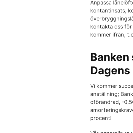
Anpassa lånelöft
kontantinsats, 
överbryggningslå
kontakta oss för
kommer ifrån, t.
Banken s
Dagens 
Vi kommer success
anställning; Ban
oförändrad, -0,5
amorteringskrave
procent!