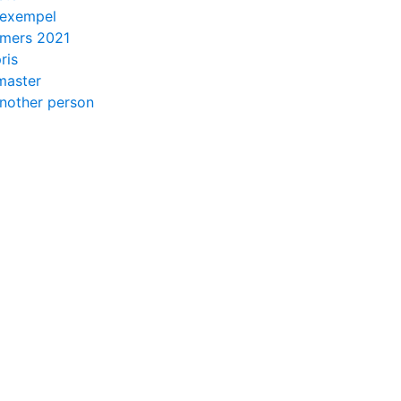
 exempel
lmers 2021
ris
master
another person