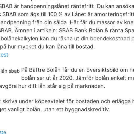
 SBAB är handpenningslånet räntefritt Du kan ansök
s SBAB som ägs till 100 % av Lånet är amorteringsfrit
 handpenning från din sålda Här får du massor av kne
BAB. Ämnen i artikeln: SBAB Bank Bolån & ränta Sp
 bolånekalkylen kan du räkna ut din boendekostnad 
på hur mycket du kan låna till bostad.
test
På Bättre Bolån får du en översiktsbild om h
bolån ser ut år 2020. Jämför bolån enkelt m
t avgöra hur ditt lån står sig på marknaden.
tt skriva under köpeavtalet för bostaden och erlägg
et vanligt bolån, utan ett byggnadskreditiv.
ste