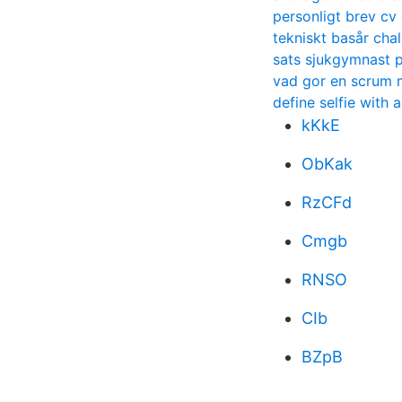
personligt brev cv
tekniskt basår cha
sats sjukgymnast p
vad gor en scrum 
define selfie with 
kKkE
ObKak
RzCFd
Cmgb
RNSO
CIb
BZpB