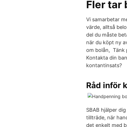
Fler tar
Vi samarbetar me
värde, alltså be
del du måste beta
när du köpt ny 
om bolån, Tänk 
Kontakta din ban
kontantinsats?
Råd inför 
SBAB hjälper dig 
tillträde, när h
det enkelt med bo